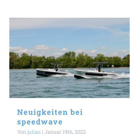
Neuigkeiten bei
speedwave
Von
julian
|
Januar 19th, 2022